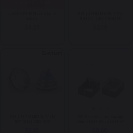
Stok Bilgisi Alınız
LL8XCK-P145 Plastik Limit
D61 | 19MM METAL YAYLI
Switch
BUTON IŞIKSIZ BOMBE
$4.31
$2.18
D98 | 19MM METAL YAYLI
S01 Kare Koruma Kapağı
BUTON IŞIKSIZ DÜZ
16mm LAS1-AY ve LAS1-AF
için
$2.18
$0.60