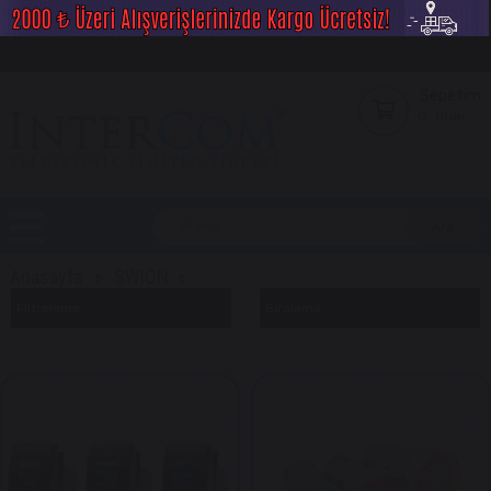
Sepetim
0
Ürün
Anasayfa
SWION
Filtreleme
Sıralama