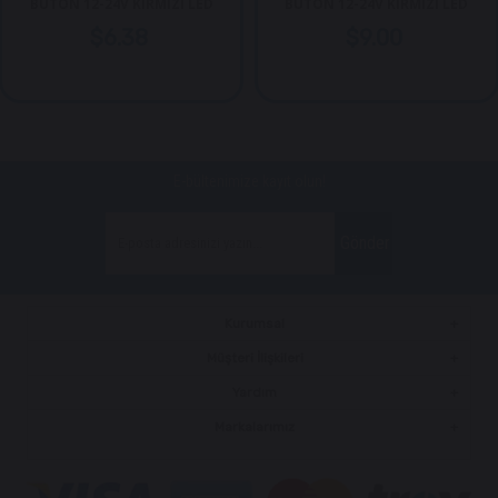
BUTON 12-24V KIRMIZI LED
BUTON 12-24V KIRMIZI LED
$6.38
$9.00
E-bültenimize kayıt olun!
Gönder
Kurumsal
Müşteri İlişkileri
Yardım
Markalarımız