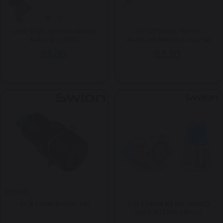
LAY5-EG21 22mm Anahtarlı
SY-22Y16mm Plastik
Kalıcı 0-1 (1NO)
Anahtarlı Switch 0-I Key Sw
$3.00
$3.20
SY-B 16mm Buzzer 24V
D92 | 19MM METAL KIRMIZI
LED'li BUZZER 24VOLT