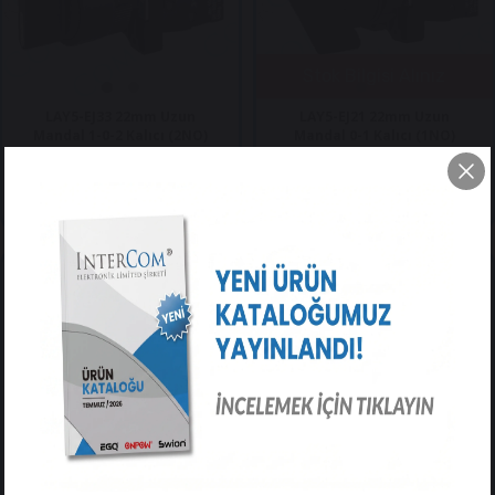
Stok Bilgisi Alınız
LAY5-EJ33 22mm Uzun
LAY5-EJ21 22mm Uzun
Mandal 1-0-2 Kalıcı (2NO)
Mandal 0-1 Kalıcı (1NO)
$3.00
$3.00