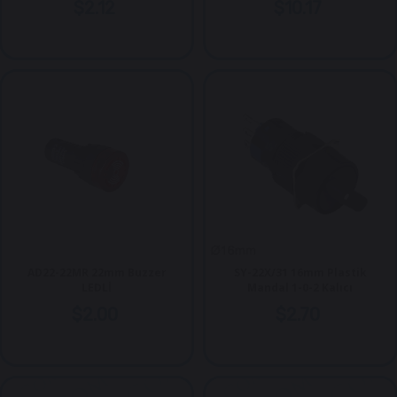
$2.12
$10.17
AD22-22MR 22mm Buzzer
SY-22X/31 16mm Plastik
LEDLİ
Mandal 1-0-2 Kalıcı
$2.00
$2.70