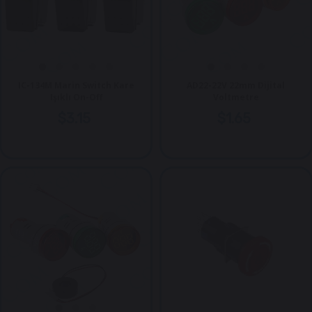
IC-134M Marin Switch Kare
AD22-22V 22mm Dijital
Işıklı On-Off
Voltmetre
$3.15
$1.65