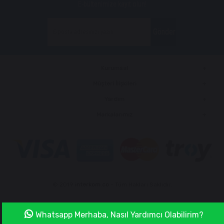
E-bültenimize kayıt olun!
Gönder
Kurumsal
Müşteri İlişkileri
Yardım
Markalarımız
© 2019
interkom.co
- Tüm Hakları Saklıdır.
Whatsapp Merhaba, Nasıl Yardımcı Olabilirim?