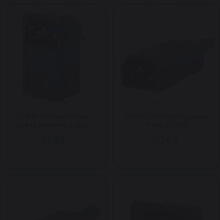
IC-214A C14 Power Soket
IC-215 C14 Power Fiş Seyyar
Erkek Anahtarlı Fuseli
Erkek AC-10M
Kulaksız AS-10
$1.30
$0.64