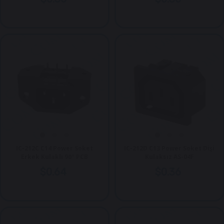
IC-212C C14 Power Soket
IC-212D C13 Power Soket Dişi
Erkek Kulaklı 90° PCB
Kulaksız AS-04F
$0.64
$0.36