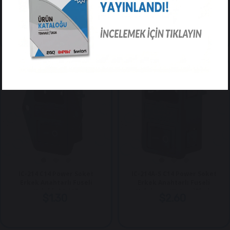
Erkek Çift Fuseli Kulaklı
Erkek Anahtarlı Fuseli
Kulaklı - UL Serifikalı
$1.70
$2.60
IC-214 C14 Power Soket
IC-214A-S C14 Power Soket
Erkek Anahtarlı Fuseli
Erkek Anahtarlı Fuseli
Kulaklı AS-10E
Kulaksız - UL Sertifikalı
$1.30
$2.60