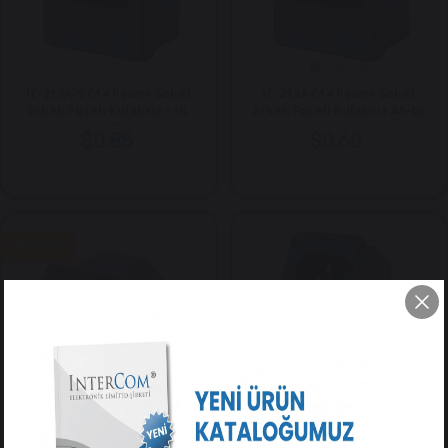
IC-213A-S C14 Power Soket
IC-213A C14 Power Soket
Erkek Fuseli Kulaksız - UL
Erkek Fuseli Kulaksız AS-06
Sertifikalı
$0.85
$0.60
Yeni Ürün
IC-213B C14 Power Soket
IC-214-S C14 Power Soket