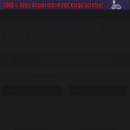
Sepetim
0
Ürün
Anasayfa
KONNEKTÖR, SOKET VE FİŞLER
POWER SOKETLER
Filtreleme
Sıralama