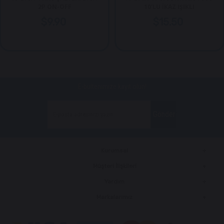
2P ON-OFF
10'LU İKAZ IŞIKLI
$9.90
$15.50
E-bültenimize kayıt olun!
Gönder
Kurumsal
Müşteri İlişkileri
Yardım
Markalarımız