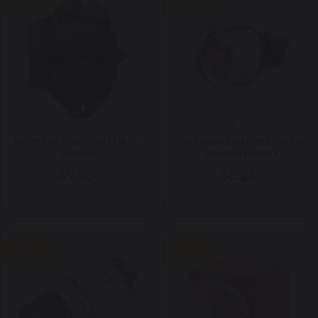
Yeni Ürün
Yeni Ürün
IC-271E DEVRE KESİCİ RESETLİ
IC-180A-2 ATEŞLEME BUTONU
GÖMME
3P KIRMIZI IŞIKLI
$9.50
$5.25
Yeni Ürün
Yeni Ürün