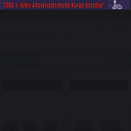
Sepetim
0
Ürün
Anasayfa
MARİN SWİTCHLER
Filtreleme
Sıralama