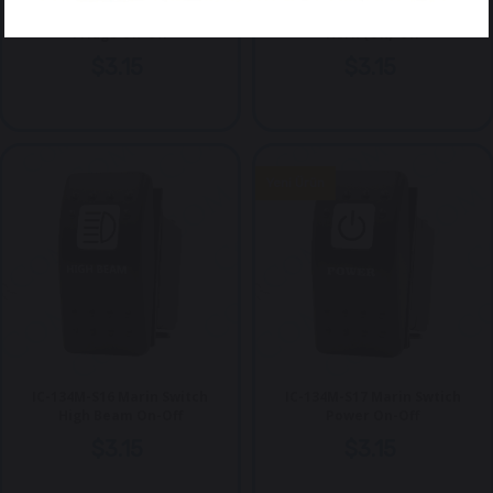
IC-134M-S14 Marin Switch
IC-134M-S15 Marin Switch
Fridge On-Off
Horn (On)-Off
$3.15
$3.15
Yeni Ürün
IC-134M-S16 Marin Switch
IC-134M-S17 Marin Swtich
High Beam On-Off
Power On-Off
$3.15
$3.15