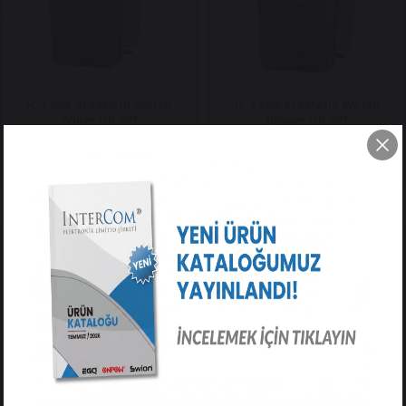
IC-134M-S12 Marin Switch
IC-134M-S13 Marin Switch
Wiper On-Off
Blower On-Off
$3.15
$3.15
Stok Bilgisi Alınız