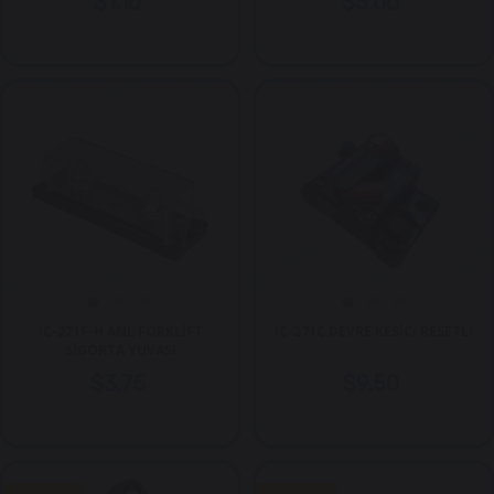
$1.10
$5.00
IC-271F-H ANL FORKLİFT
IC-271C DEVRE KESİCİ RESETLİ
SİGORTA YUVASI
$3.75
$9.50