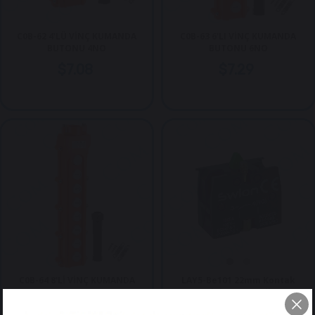
C0B-62 4'LÜ VİNÇ KUMANDA
C0B-63 6'LI VİNÇ KUMANDA
BUTONU 4NO
BUTONU 6NO
$7.08
$7.29
C0B-64 8'Lİ VİNÇ KUMANDA
LAY5-Be101 22mm Kontak
BUTONU 8NO
Blok (NO) Yeşil
$9.00
$0.60