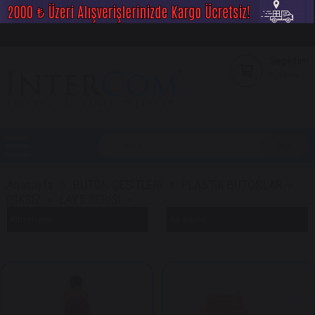
Sepetim
0
Ürün
Anasayfa
BUTON ÇEŞİTLERİ
PLASTİK BUTONLAR
IŞIKSIZ
LAY5 SERİSİ
Filtreleme
Sıralama