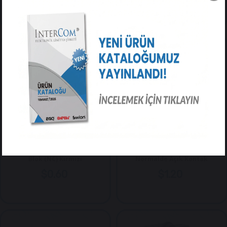
LAY5-Be102 22mm Kontak
LAY5-EA 22mm Buton
Blok (NC) Kırmızı
Normalde Açık Kontak
$0.60
$1.20