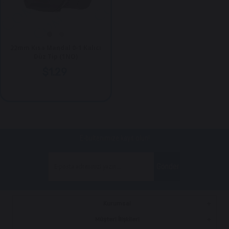
22mm Kısa Mandal 0-1 Kalıcı
Düz Tip (1NO)
$1.29
E-bültenimize kayıt olun!
Gönder
Kurumsal
Müşteri İlişkileri