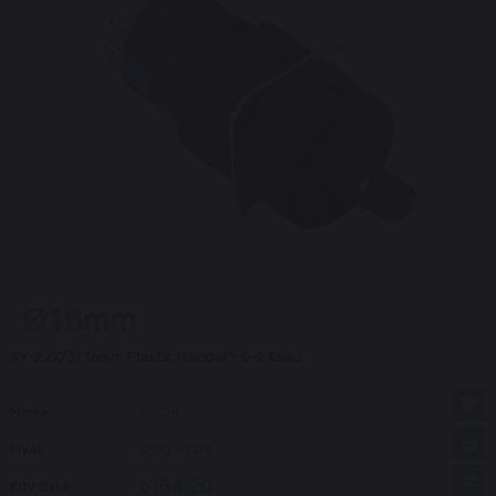
SY-22X/31 16mm Plastik Mandal 1-0-2 Kalıcı
Marka
SWION
Fiyat
$2.70
+ KDV
₺154,20
KDV Dahil