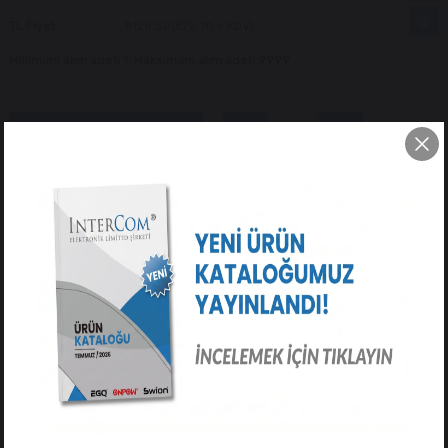
TL Fiyat
₺128,50
(₺25,70 + KDV)
Minimum alım adeti 1, Maksimum alım adeti 9999
Tavsiye Et
Yorum Yaz
ÜRÜN ÖZELLIKLERI
YORUMLAR
(0)
ÖDEME SEÇENEKLERI
ÜRÜN ÖNERILERI