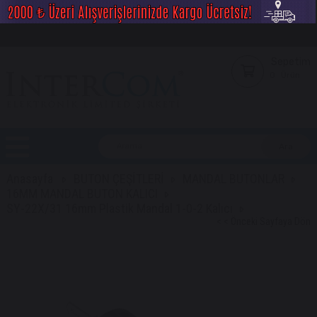
Sepetim
0
Ürün
Anasayfa
BUTON ÇEŞİTLERİ
MANDAL BUTONLAR
16MM MANDAL BUTON KALICI
SY-22X/31 16mm Plastik Mandal 1-0-2 Kalıcı
< < Önceki Sayfaya Dön