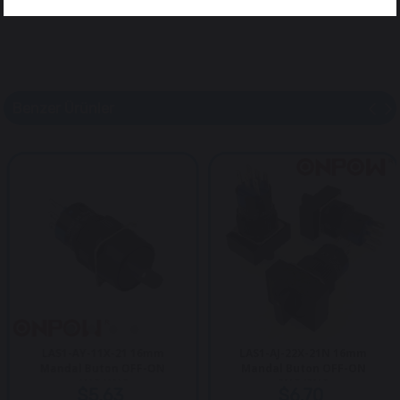
Benzer Ürünler
LAS1-AY-11X-21 16mm
LAS1-AJ-22X-21N 16mm
Mandal Buton OFF-ON
Mandal Buton OFF-ON
1NO/1NC
2NO/2NC
$5.63
$6.70