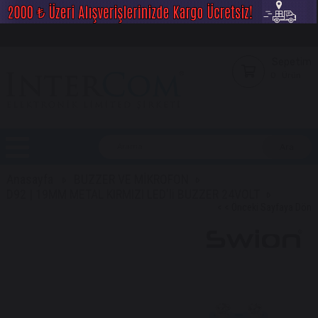
Sepetim
0
Ürün
Anasayfa
BUZZER VE MİKROFON
D92 | 19MM METAL KIRMIZI LED'li BUZZER 24VOLT
< < Önceki Sayfaya Dön