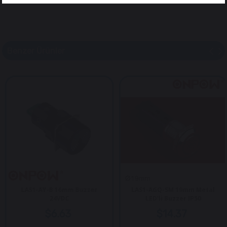
Benzer Ürünler
LAS1-AY-B 16mm Buzzer
LAS1-AGQ-SM 19mm Metal
24VDC
LED'li Buzzer IP50
$6.63
$14.37