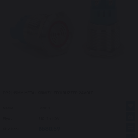
D92 | 19MM METAL KIRMIZI LED'li BUZZER 24VOLT
Marka
SWION
Fiyat
$10.17
+ KDV
₺580,59
KDV Dahil