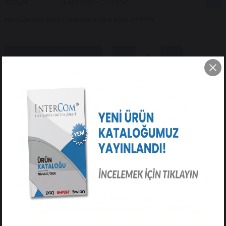
TL Fiyat
₺483,82
(₺96,76 + KDV)
Minimum alım adeti 1, Maksimum alım adeti 999999
Tavsiye Et
Yorum Yaz
ÜRÜN ÖZELLIKLERI
YORUMLAR
(0)
ÖDEME SEÇENEKLERI
ÜRÜN ÖNERILERI