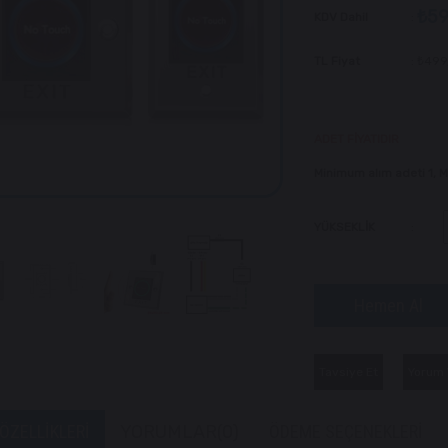
₺59
KDV Dahil
:
TL Fiyat
:
₺499
ADET FİYATIDIR
Minimum alım adeti 1,
YÜKSEKLİK
:
Tavsiye Et
Yorum 
ÖZELLIKLERI
YORUMLAR
(0)
ÖDEME SEÇENEKLERI