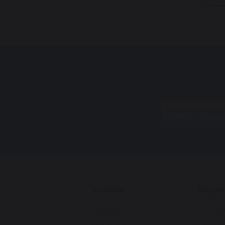
Kurumsal
Müşteri İ
Anasayfa
Üye
Hakkımızda
Kargo & 