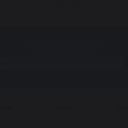
E-bültenimize kayıt olun!
lişkileri
Yardım
Marka
lik
Müşteri Hizmetleri
Swion
Teslimat
Garanti ve İade
Marxlow