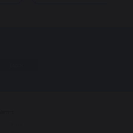
Gönder
larımız
Onpow
Daier