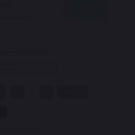
9,87
Fiyat Düşünce Haber
Ver
,89
(₺99,98 + KDV)
 Maksimum alım adeti 999999
Yaz
ÜRÜN ÖNERILERI