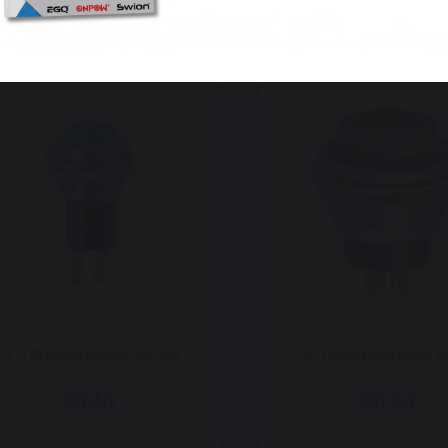
 Ürünler
IC-180 Buton Ø16mm DS-212
IC-184 
$0.40