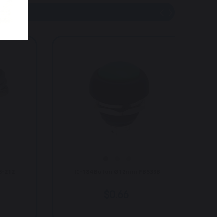
Buton Ø12mm PBS33B
IC-185 Buton Ø12mm Kalıcılı
$0.66
$0.24