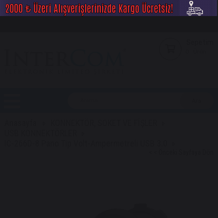
Sepetim
0
Ürün
Anasayfa
KONNEKTÖR, SOKET VE FİŞLER
USB KONNEKTÖRLER
IC-266D-8 Pano Tip Volt-Ampermetreli USB 3.0
< < Önceki Sayfaya Dön