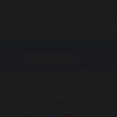
180°Dişi
Erkek
$0.30
$0.10
E-bültenimize kayıt olun!
Gönder
Kurumsal
Müşteri İlişkileri
Yardım
Markalarımız