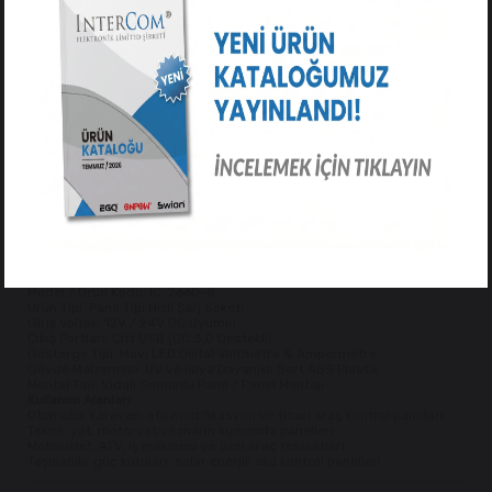
çekilen anlık akımı (A) eş zamanlı olarak görüntüleyebilirsiniz.
Quick
Charge 3.0 (QC 3.0)
hızlı şarj teknolojisini destekleyen yapısı
sayesinde telefon ve tabletlerinizi maksimum verimle şarj eder.
Dayanıklı kauçuk koruma kapağı, kullanılmadığı zamanlarda soket
içine nem, su sıçraması ve toz girmesini engeller.
Öne Çıkan Özellikler
Çift Göstergeli Dijital Ekran:
Anlık voltaj (V) ve çekilen akım (A)
değerlerini canlı izleme imkanı.
QC 3.0 Hızlı Şarj Desteği:
Uyumlu mobil cihazlarda hızlı ve güvenli şarj
performansı.
Koruyucu Kauçuk Kapak:
Su, nem ve toz girişini engelleyen sızdırmaz
ön kapak.
Geniş Voltaj Uyumluluğu:
12V ve 24V DC tüm araç elektrik sistemleri
ile tam uyum.
Vidalı Pano Montajı:
Dişli dış gövdesi ve sabitleme somunu sayesinde
panolara, torpido ve konsol yüzeylerine vida gerektirmeden tam
oturur.
Teknik Özellikler
Model / Ürün Kodu: IC-266D-8
Ürün Tipi: Pano Tipi Hızlı Şarj Soketi
Giriş Voltajı: 12V / 24V DC Uyumlu
Çıkış Portları: Çift USB (QC 3.0 Destekli)
Gösterge Tipi: Mavi LED Dijital Voltmetre & Ampermetre
Gövde Malzemesi: UV ve Isıya Dayanıklı Sert ABS Plastik
Montaj Tipi: Vidalı Somunlu Pano / Panel Montajı
Kullanım Alanları
Otomobil, karavan, oto modifikasyon ve ticari araç kontrol panoları
Tekne, yat, motoryat ve marin kumanda panelleri
Motosiklet, ATV, iş makinesi ve özel araç tesisatları
Taşınabilir güç kutuları, solar enerjili akü kontrol panelleri