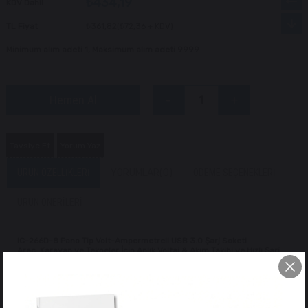
₺434,19
KDV Dahil
TL Fiyat
₺361,82
(₺72,36 + KDV)
Minimum alım adeti 1, Maksimum alım adeti 9999
Tavsiye Et
Yorum Yaz
ÜRÜN ÖZELLIKLERI
YORUMLAR
(0)
ÖDEME SEÇENEKLERI
ÜRÜN ÖNERILERI
IC-266D-8 Pano Tip Volt-Ampermetreli USB 3.0 Şarj Soketi
Araç, Karavan ve Tekneler İçin Anlık Voltaj & Akım Takibi ve Hızlı Şarj
Çözümü!
Mobil cihazlarınızı güvenle şarj ederken elektrik tesisatınızın
performansını anlık izlemenizi sağlayan
IC-266D-8 Pano Tip Volt-
Ampermetreli USB Soket
, çift göstergeli dijital ekranı ile pratik ve şık
bir kontrol sunar.
Mavi dijital LED ekranı üzerinde hem sistem voltajını (V) hem de