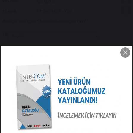
₺85,66
KDV Dahil
TL Fiyat
₺71,39
(₺14,28 + KDV)
Minimum alım adeti 1, Maksimum alım adeti 9999
TİP
Tavsiye Et
Yorum Yaz
ÜRÜN ÖZELLIKLERI
YORUMLAR
(0)
ÖDEME SEÇENEKLERI
ÜRÜN ÖNERILERI