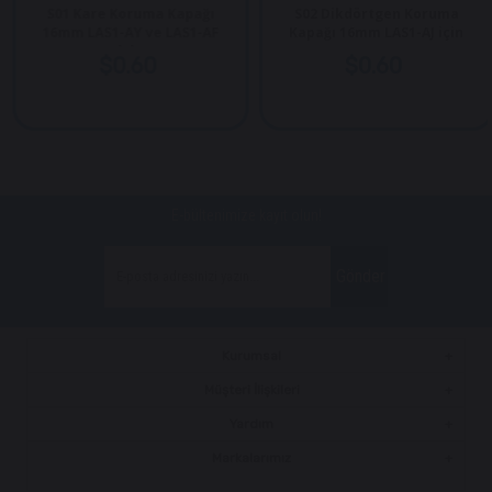
S01 Kare Koruma Kapağı
S02 Dikdörtgen Koruma
16mm LAS1-AY ve LAS1-AF
Kapağı 16mm LAS1-AJ için
için
$0.60
$0.60
E-bültenimize kayıt olun!
Gönder
Kurumsal
Müşteri İlişkileri
Yardım
Markalarımız