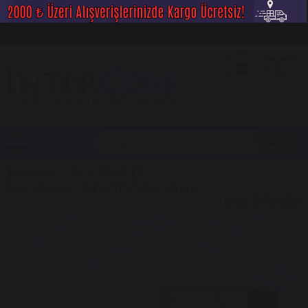
Sepetim
0
Ürün
Anasayfa
AKSESUARLAR
HJ9 22MM BUTON KUTUSU GRİ-SİYAH
< < Önceki Sayfaya Dön