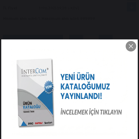
TL Fiyat
₺196,39
(₺39,28 + KDV)
Minimum alım adeti 1, Maksimum alım adeti 999999
Tavsiye Et
Yorum Yaz
ÜRÜN ÖZELLIKLERI
YORUMLAR
(0)
ÖDEME SEÇENEKLERI
ÜRÜN ÖNERILERI