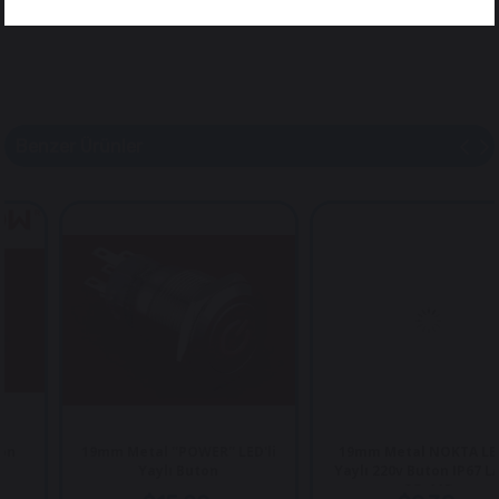
Benzer Ürünler
19mm Metal ''POWER'' LED'li
19mm Metal NOKTA LED'li
Yaylı Buton
Yaylı 220v Buton IP67 LAS1
GQ-11D