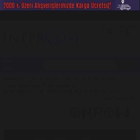
Sepetim
0
Ürün
Anasayfa
BUTONLAR
METAL BUTONLAR YAYLI
19mm Metal LED'li Yaylı Buton
NO98 GQ19F-10-N 19mm Metal Buton Yaylı Düz IP65
< < Önceki Sayfaya Dön