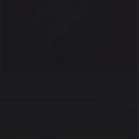
NO98 GQ19F-10-N 19mm Metal Buton Yaylı Düz IP65
Marka
ONPOW
Fiyat
$4.13
+ KDV
₺235,66
KDV Dahil