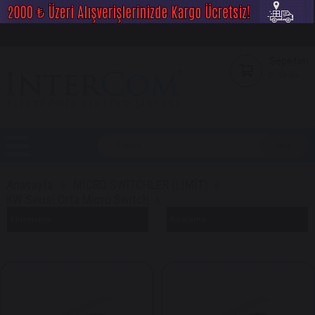
Sepetim
0
Ürün
Anasayfa
MİCRO SWITCHLER (LİMİT)
KW Serisi Orta Micro Switch
Filtreleme
Sıralama