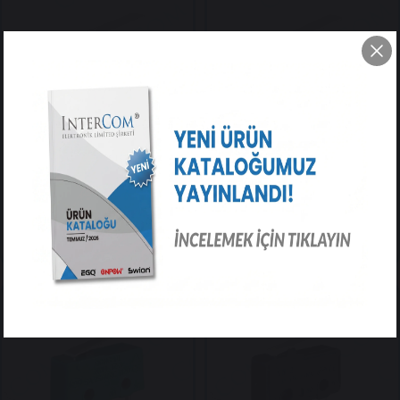
IC-166 Micro Switch İğne
IC-166-0 Micro Switch İğne
(PCB) Bacak Paletli
(PCB) Bacak Paletli
$0.42
$0.32