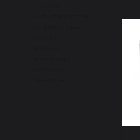
PİL YUVALARI
Bİ METAL TERMOSTAT, TERMİK
OTO SİGORTA ve ŞALTER
KABLO GRUBU
MOBİLYA İÇİN
MARİN SWİTCHLER
AKSESUARLAR
Benzer
DİĞER ÜRÜNLER