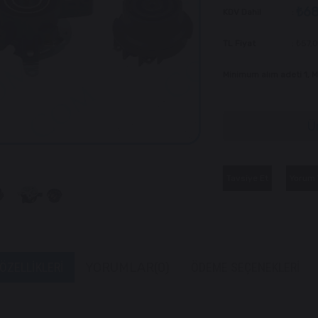
₺68
KDV Dahil
:
TL Fiyat
:
₺57,
Minimum alım adeti 1,
Ü
Tavsiye Et
Yorum 
ÖZELLIKLERI
YORUMLAR
(0)
ÖDEME SEÇENEKLERI