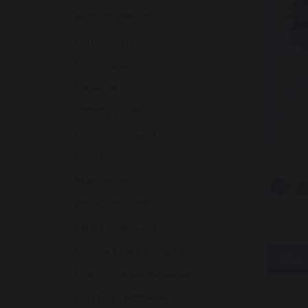
METAL BUTONLAR
BUTON ÇEŞİTLERİ
SWITCH ÇEŞİTLERİ
FAN AC ve DC
OTOMOTİV İÇİN
SİGORTA YUVALARI
ŞALTLAR
PANELMETRELER
KONNEKTÖR, SOKET VE FİŞLER
SİNYAL LAMBALARI
BORN ve BANANA JAKLAR
ÜRÜN 
KROKODİL ve AKÜ MAŞALARI
BUZZER VE MİKROFON