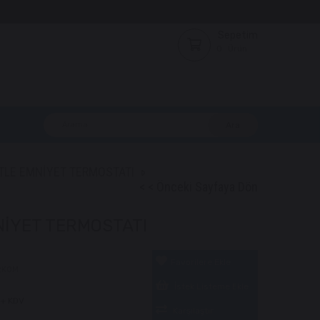
Sepetim
0
Ürün
TLE EMNİYET TERMOSTATI
< < Önceki Sayfaya Dön
NİYET TERMOSTATI
Favorilere Ekle
RKOM
İstek Listeme Ekle
+ KDV
Karşılaştır