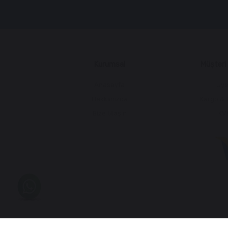
Kurumsal
Müşteri İ
Anasayfa
Üye
Hakkımızda
Kargo & 
Bize Ulaşın
KV