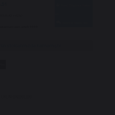
,51
Fiyat Düşünce Haber
Ver
09
(₺11,42 + KDV)
Gelince Haber Ver
 Maksimum alım adeti 9999
rün stoklarımızda kalmamıştır.
Yaz
ÜRÜN ÖNERILERI