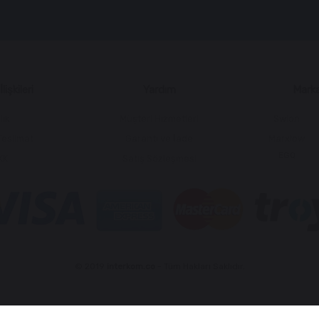
lişkileri
Yardım
Marka
lik
Müşteri Hizmetleri
Swion
Teslimat
Garanti ve İade
Marxlow
EGQ
KK
Satış Sözleşmesi
© 2019
interkom.co
- Tüm Hakları Saklıdır.