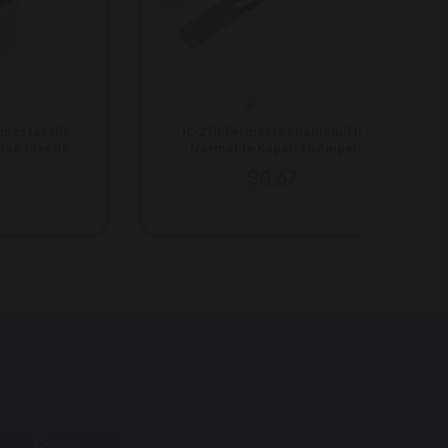
t (B)
IC-270 Termostat Kablolu Tip
astik
Normalde Kapalı 10 Amper
$0.67
Gönder