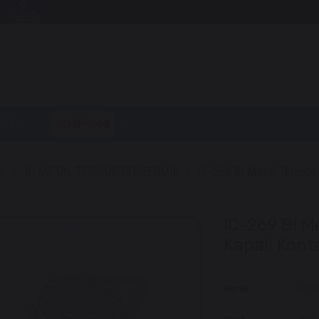
SAL
a
Bİ METAL TERMOSTAT, TERMİK
IC-269 Bi Metal Termost
IC-269 Bi M
Kapalı Kont
Marka
:
INTE