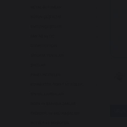
METAL BUTONLAR
BUTON ÇEŞİTLERİ
SWITCH ÇEŞİTLERİ
FAN AC ve DC
OTOMOTİV İÇİN
SİGORTA YUVALARI
ŞALTLAR
PANELMETRELER
KONNEKTÖR, SOKET VE FİŞLER
SİNYAL LAMBALARI
BORN ve BANANA JAKLAR
ÜRÜN 
KROKODİL ve AKÜ MAŞALARI
BUZZER VE MİKROFON