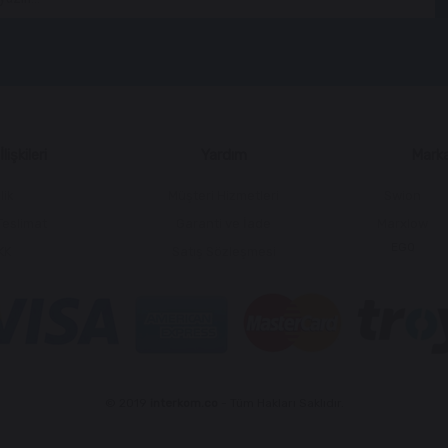
lişkileri
Yardım
Marka
lik
Müşteri Hizmetleri
Swion
Teslimat
Garanti ve İade
Marxlow
EGQ
KK
Satış Sözleşmesi
© 2019
interkom.co
- Tüm Hakları Saklıdır.