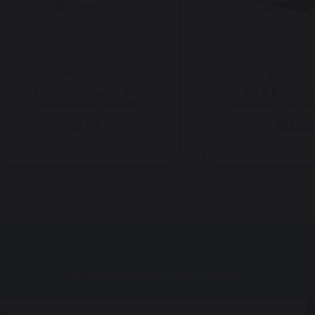
69 Bi Metal Termostat Normalde
IC-269 Bi Metal Termosta
Kapalı Kontak Seramik
Normalde Açık Kontak Pl
$0.96
$0.56
E-bültenimize kayıt olun!