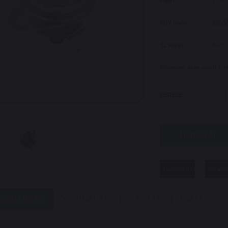
Fiyat
:
$1.10
₺62
KDV Dahil
:
TL Fiyat
:
₺52,
Minimum alım adeti 1,
DERECE
:
Tavsiye Et
Yorum 
ÖZELLIKLERI
YORUMLAR
(0)
ÖDEME SEÇENEKLERI