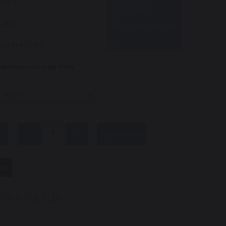
+ KDV
Karşılaştır
,80
Fiyat Düşünce Haber
Ver
33
(₺10,47 + KDV)
 Maksimum alım adeti 9999
Yaz
ÜRÜN ÖNERILERI