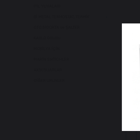
PİL YUVALARI
Bİ METAL TERMOSTAT, TERMİK
OTO SİGORTA ve ŞALTER
KABLO GRUBU
MOBİLYA İÇİN
MARİN SWİTCHLER
AKSESUARLAR
Benzer
DİĞER ÜRÜNLER