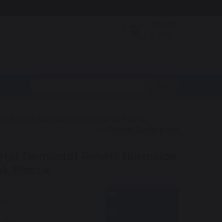
Sepetim
0
Ürün
at Resetli Normalde Kapalı Kontak Plastik
< < Önceki Sayfaya Dön
etal Termostat Resetli Normalde
ak Plastik
Favorilere Ekle
RKOM
İstek Listeme Ekle