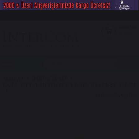
Sepetim
0
Ürün
Anasayfa
DİĞER ÜRÜNLER
IC-269 Termostat Normalde Kapalı Vidalı Resetli 85° 16A 4M
< < Önceki Sayfaya Dön