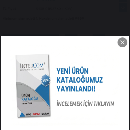
TL Fiyat
₺138,01
(₺27,60 + KDV)
Minimum alım adeti 1, Maksimum alım adeti 9999
Tavsiye Et
Yorum Yaz
ÜRÜN ÖZELLIKLERI
YORUMLAR
(0)
ÖDEME SEÇENEKLERI
ÜRÜN ÖNERILERI