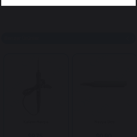
Benzer Ürünler
Kalem Havya
Havya Ucu
$9.75
$0.80