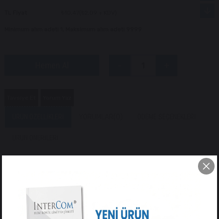
TL Fiyat
₺10,47
(₺2,09 + KDV)
Minimum alım adeti 1, Maksimum alım adeti 9999
Tavsiye Et
Yorum Yaz
ÜRÜN ÖZELLIKLERI
YORUMLAR
(0)
ÖDEME SEÇENEKLERI
ÜRÜN ÖNERILERI
IC-260E 3.5mm Stereo Erkek Fiş (Lehim Tipi Jak)
Kırılan ve Bükülen Kulaklık / AUX Kablolarınız İçin Pratik Tamir Çözümü!
Kulaklık, hoparlör veya ses sistemlerinizin kopan ve temassızlık
yapan 3.5 mm AUX kablolarını yenilemek için tasarlanmış
IC-260E
3.5mm Stereo Erkek Fiş
, lehimlenebilir terminal yapısı sayesinde
uzun ömürlü ve kaliteli bir ses iletimi sunar.
Arka kısmındaki esnek yaylı kablo koruyucu (strain relief), kablonun
dibinden bükülerek kırılmasını ve zamanla temassızlık yapmasını