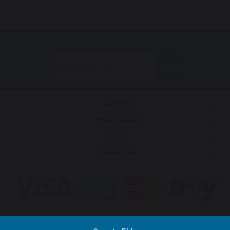
E-bültenimize kayıt olun!
Gönder
Kurumsal
Müşteri İlişkileri
Yardım
Markalarımız
© 2019
interkom.co
- Tüm Hakları Saklıdır.