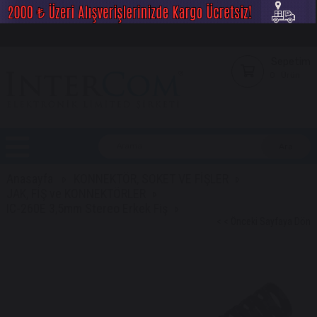
Sepetim
0
Ürün
Anasayfa
KONNEKTÖR, SOKET VE FİŞLER
JAK, FİŞ ve KONNEKTÖRLER
IC-260E 3,5mm Stereo Erkek Fiş
< < Önceki Sayfaya Dön