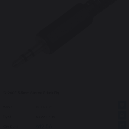
IC-260E 3,5mm Stereo Erkek Fiş
Marka
INTERKOM
Fiyat
$0.22
+ KDV
₺12,56
KDV Dahil