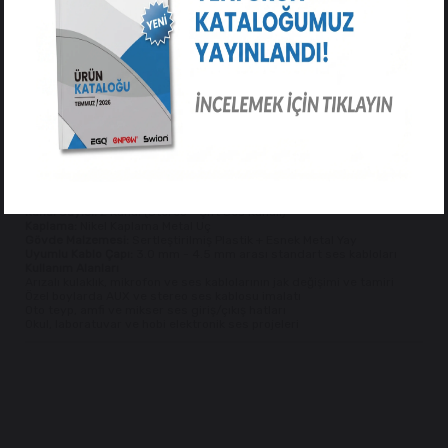
engeller. Dayanıklı siyah plastik muhafazası ise darbelere karşı
koruma sağlar.
Öne Çıkan Özellikler
Yaylı Kablo Koruması:
Kablonun dip noktasından bükülüp deforme
olmasını ve kopmasını önleyen entegre yay mekanizması.
Net ve Kesintisiz Ses Aktarımı:
Nikel kaplama iletken yüzeyler
sayesinde parazitsiz ve yüksek kaliteli stereo ses iletimi.
Kolay Lehimlenebilir Terminal:
Sol kanal, sağ kanal ve şasi (GND)
bağlantı uçları net ayrılmıştır, lehim tutma kapasitesi yüksektir.
Ergonomik Plastik Gövde:
Vidalı siyah muhafazası kolayca sökülüp
takılabilir, avuç içinde kayma yapmaz.
Teknik Özellikler
Ürün Kodu:
IC-260E
Konnektör Tipi:
3.5 mm Stereo Erkek (TRS - Tip, Ring, Sleeve)
Bağlantı Türü:
Lehim Tipi Terminal
Kanal Sayısı:
2 Kanal (Stereo - Çift Ses Kanalı)
Kaplama:
Nikel Kaplama Metal Uç
Gövde Malzemesi:
Sertleştirilmiş Plastik + Esnek Metal Yay
Uyumlu Kablo Çapı:
3.0 mm - 4.5 mm arası standart ses kabloları
Kullanım Alanları
Arızalı kulaklık, mikrofon ve ses kablolarının jak değişimi ve tamiri
Özel boylarda AUX ve stereo ses kablosu imalatı
Oto teyp, amfi ve mikser ses giriş/çıkış hatları
Okul, laboratuvar ve hobi elektronik ses projeleri