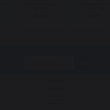
a
IC-240B Born Klemens
IC-240A Born Kelemens
Büyük Boy
Küçük Boy
$0.40
$0.12
E-bültenimize kayıt olun!
Gönder
Kurumsal
Müşteri İlişkileri
Yardım
Markalarımız