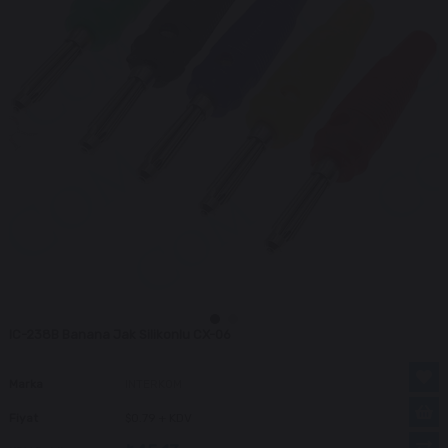
IC-238B Banana Jak Silikonlu CX-06
Marka
INTERKOM
Fiyat
$0.79
+ KDV