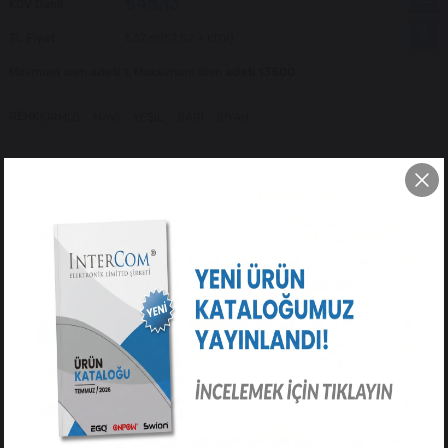
₺45,13
KDV Dahil
TL Fiyat
₺37,61
(₺7,52 + KDV)
Minimum alım adeti 1, Maksimum alım adeti 13500
RENK
KIRMIZI
MAVİ
YEŞİL
SARI
SİYAH
Tavsiye Et
Yorum Yaz
ÜRÜN ÖZELLIKLERI
YORUMLAR
(0)
ÖDEME SEÇENEKLERI
ÜRÜN ÖNERILERI
Banan Jak Silikonlu
CX-06