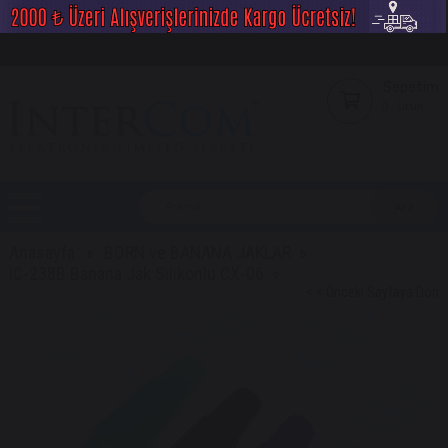
Sepetim
0
Ürün
Anasayfa
BORN ve BANANA JAKLAR
IC-238B Banana Jak Silikonlu CX-06
< < Önceki Sayfaya Dön