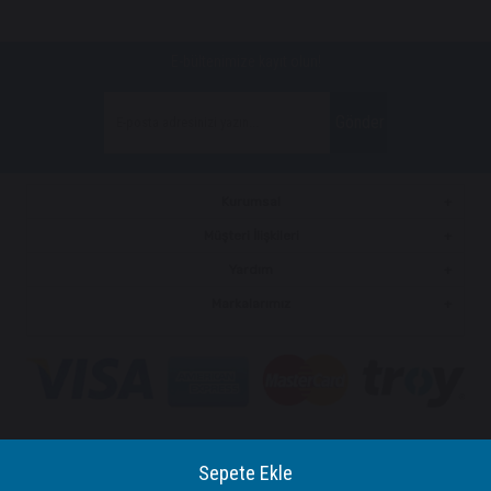
E-bültenimize kayıt olun!
Gönder
Kurumsal
Müşteri İlişkileri
Yardım
Markalarımız
© 2019
interkom.co
- Tüm Hakları Saklıdır.