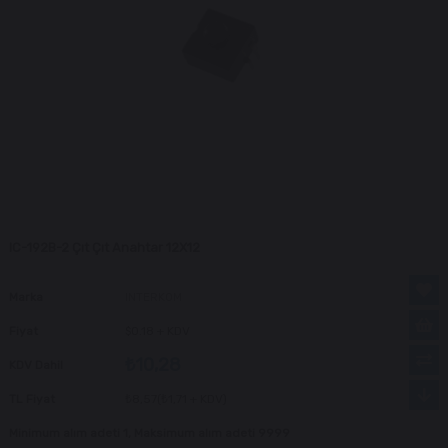
IC-192B-2 Çıt Çıt Anahtar 12X12
Marka
INTERKOM
Fiyat
$0.18
+ KDV
₺10,28
KDV Dahil
TL Fiyat
₺8,57
(₺1,71 + KDV)
Minimum alım adeti 1, Maksimum alım adeti 9999