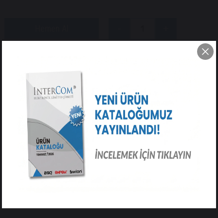
Tavsiye Et
Yorum Yaz
ÜRÜN ÖZELLIKLERI
YORUMLAR
(0)
ÖDEME SEÇENEKLERI
ÜRÜN ÖNERILERI
Çıt Çıt Anahtar 12X12
PBS-09