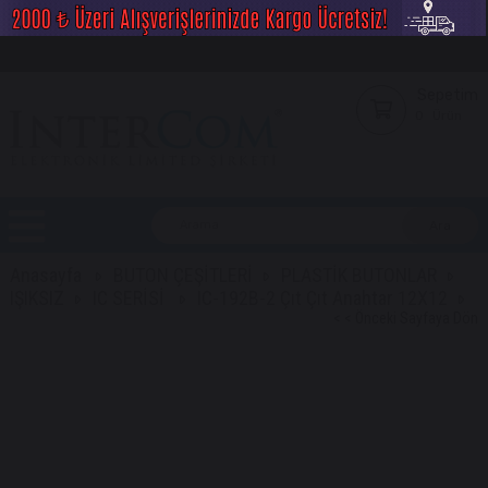
Sepetim
0
Ürün
Anasayfa
BUTON ÇEŞİTLERİ
PLASTİK BUTONLAR
IŞIKSIZ
IC SERİSİ
IC-192B-2 Çıt Çıt Anahtar 12X12
< < Önceki Sayfaya Dön