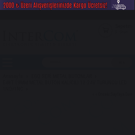
Sepetim
0
Ürün
Anasayfa
EGQ SERİ METAL BUTONLAR
E48T 19MM METAL BUTON KALICILI 12-24V TURUNCU LED
1NO/1NC
< < Önceki Sayfaya Dön