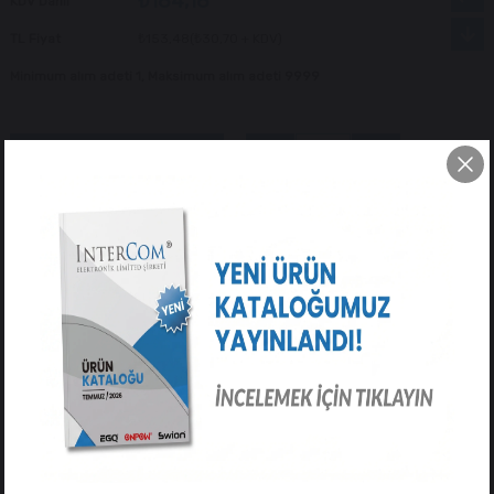
₺184,18
KDV Dahil
TL Fiyat
₺153,48
(₺30,70 + KDV)
Minimum alım adeti 1, Maksimum alım adeti 9999
Tavsiye Et
Yorum Yaz
ÜRÜN ÖZELLIKLERI
YORUMLAR
(0)
ÖDEME SEÇENEKLERI
ÜRÜN ÖNERILERI