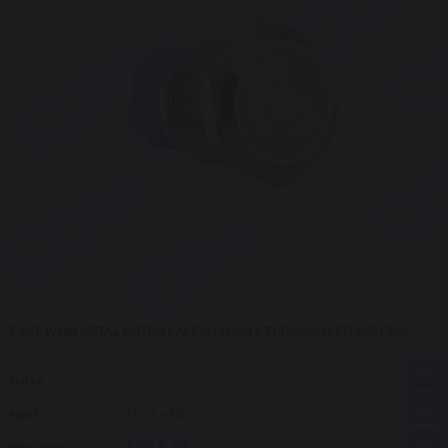
E48T 19MM METAL BUTON KALICILI 12-24V TURUNCU LED 1NO/1NC
Marka
EGQ
Fiyat
$3.23
+ KDV