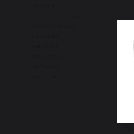
PİL YUVALARI
Bİ METAL TERMOSTAT, TERMİK
OTO SİGORTA ve ŞALTER
KABLO GRUBU
MOBİLYA İÇİN
MARİN SWİTCHLER
AKSESUARLAR
Benzer
DİĞER ÜRÜNLER