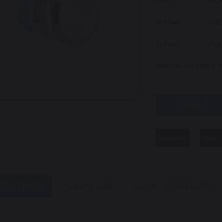
Fiyat
:
$3.2
₺18
KDV Dahil
:
TL Fiyat
:
₺153
Minimum alım adeti 1,
Tavsiye Et
Yorum 
ÖZELLIKLERI
YORUMLAR
(0)
ÖDEME SEÇENEKLERI