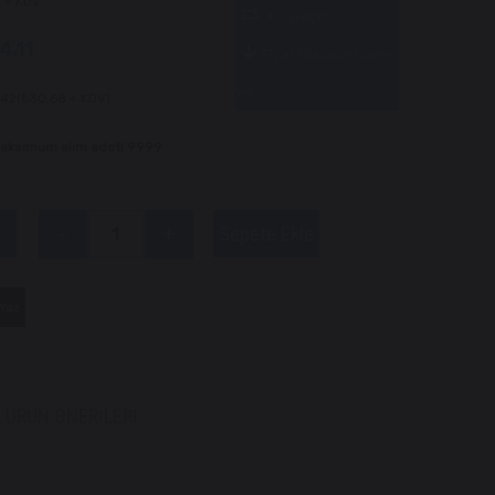
3
+ KDV
Karşılaştır
4,11
Fiyat Düşünce Haber
Ver
,42
(₺30,68 + KDV)
 Maksimum alım adeti 9999
Yaz
ÜRÜN ÖNERILERI