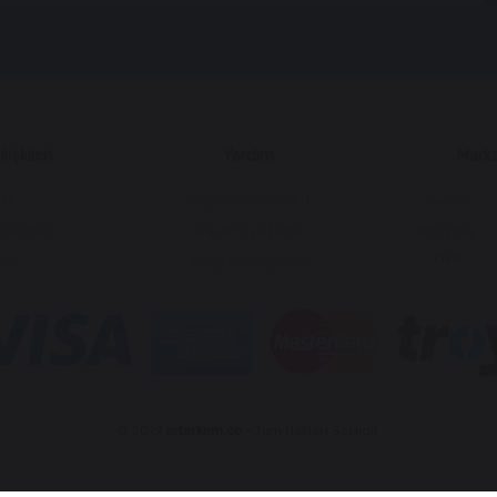
lişkileri
Yardım
Marka
lik
Müşteri Hizmetleri
Swion
Teslimat
Garanti ve İade
Marxlow
EGQ
KK
Satış Sözleşmesi
© 2019
interkom.co
- Tüm Hakları Saklıdır.