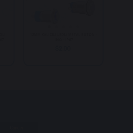
ICILI LEDLİ METAL BUTON -
E40B 16MM METAL IŞIKSIZ YAY
1NO - IP67
BUTON - BOMBE - 1 NO - IP67
$2.00
$1.20
Gönder