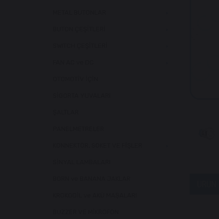
METAL BUTONLAR
BUTON ÇEŞİTLERİ
SWITCH ÇEŞİTLERİ
FAN AC ve DC
OTOMOTİV İÇİN
SİGORTA YUVALARI
ŞALTLAR
PANELMETRELER
KONNEKTÖR, SOKET VE FİŞLER
SİNYAL LAMBALARI
BORN ve BANANA JAKLAR
ÜRÜN 
KROKODİL ve AKÜ MAŞALARI
BUZZER VE MİKROFON