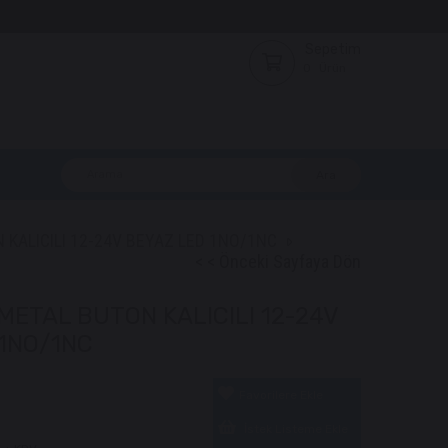
Sepetim
0
Ürün
KALICILI 12-24V BEYAZ LED 1NO/1NC
< < Önceki Sayfaya Dön
METAL BUTON KALICILI 12-24V
1NO/1NC
Favorilere Ekle
İstek Listeme Ekle