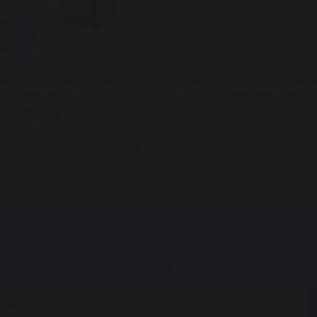
 -
E12A 12MM METAL IŞIKSIZ KALICILI
12MM KAL
BUTON - ÇIKIK KAFA - 1NO - IP67
$1.50
E-bültenimize kayıt olun!