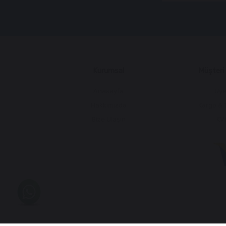
Kurumsal
Müşteri İ
Anasayfa
Üye
Hakkımızda
Kargo & 
Bize Ulaşın
KV