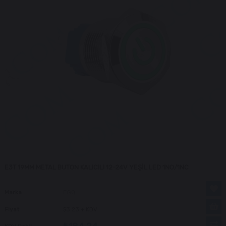
E3T 19MM METAL BUTON KALICILI 12-24V YEŞİL LED 1NO/1NC
Marka
EGQ
Fiyat
$3.23
+ KDV