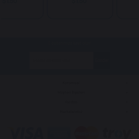
0
$1.50
$2.
E-bültenimize kayıt olun!
Gönder
Kurumsal
Müşteri İlişkileri
Yardım
Markalarımız