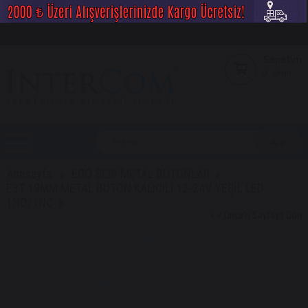
Sepetim
0
Ürün
Anasayfa
EGQ SERİ METAL BUTONLAR
E3T 19MM METAL BUTON KALICILI 12-24V YEŞİL LED
1NO/1NC
< < Önceki Sayfaya Dön