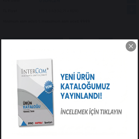
₺184,24
KDV Dahil
TL Fiyat
₺153,54
(₺30,71 + KDV)
Minimum alım adeti 1, Maksimum alım adeti 9999
Tavsiye Et
Yorum Yaz
ÜRÜN ÖZELLIKLERI
YORUMLAR
(0)
ÖDEME SEÇENEKLERI
ÜRÜN ÖNERILERI