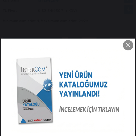
₺184,24
KDV Dahil
TL Fiyat
₺153,54
(₺30,71 + KDV)
Minimum alım adeti 1, Maksimum alım adeti 9999
Tavsiye Et
Yorum Yaz
ÜRÜN ÖZELLIKLERI
YORUMLAR
(0)
ÖDEME SEÇENEKLERI
ÜRÜN ÖNERILERI