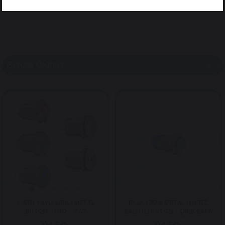
Benzer Ürünler
12MM YAYLI LEDLİ METAL
E12A 12MM METAL IŞIKSIZ
BUTON - 1NO - IP67
KALICILI BUTON - ÇIKIK KAFA
- 1NO - IP67