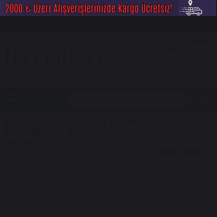
Sepetim
0
Ürün
Anasayfa
EGQ SERİ METAL BUTONLAR
E2T 19MM METAL BUTON KALICILI 12-24V MAVİ LED
1NO/1NC
< < Önceki Sayfaya Dön