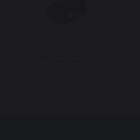
-2 PANO TİPLER İÇİN SIVA
IC280-1 KAPAKLI ŞASE TERMİNALI 
ÜSTÜ İKİLİ KUTU
12XM4 VİDALI 2XM6 KUTUPLU
$2.00
$13.75