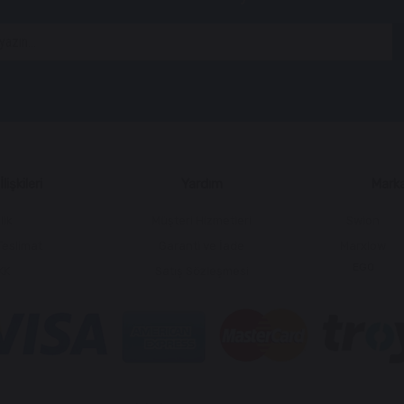
lişkileri
Yardım
Marka
lik
Müşteri Hizmetleri
Swion
Teslimat
Garanti ve İade
Marxlow
EGQ
KK
Satış Sözleşmesi