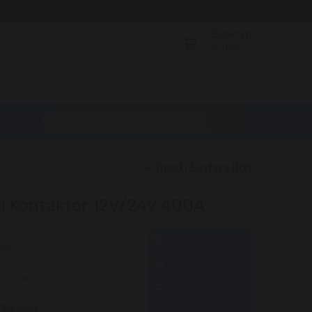
Sepetim
0
Ürün
A
< < Önceki Sayfaya Dön
id Kontaktör 12V/24V 400A
Favorilere Ekle
RKOM
İstek Listeme Ekle
.00
+ KDV
Karşılaştır
.181,68