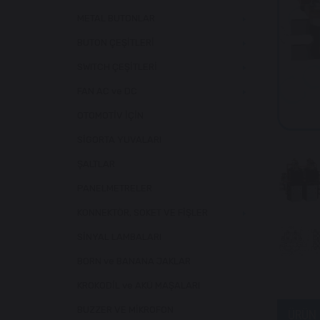
METAL BUTONLAR
BUTON ÇEŞİTLERİ
SWITCH ÇEŞİTLERİ
FAN AC ve DC
OTOMOTİV İÇİN
SİGORTA YUVALARI
ŞALTLAR
PANELMETRELER
KONNEKTÖR, SOKET VE FİŞLER
SİNYAL LAMBALARI
BORN ve BANANA JAKLAR
KROKODİL ve AKÜ MAŞALARI
BUZZER VE MİKROFON
ÜRÜN 