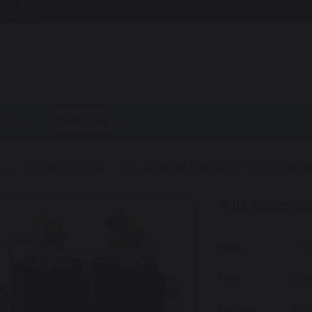
SAL
a
OTOMOTİV İÇİN
4'lü Selenoid Kontaktör 12V/24V 400
4'lü Seleno
Marka
:
INTE
Fiyat
:
$336
₺19
KDV Dahil
: