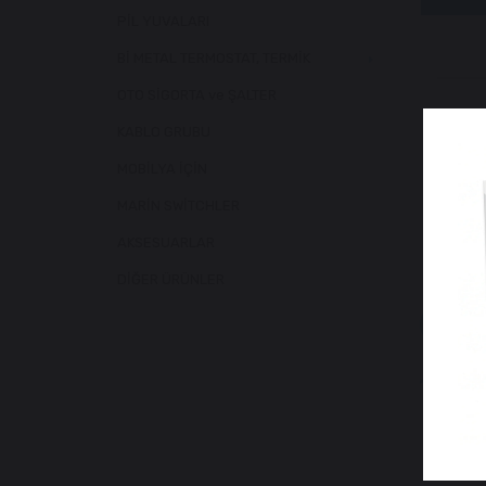
PİL YUVALARI
Bİ METAL TERMOSTAT, TERMİK
OTO SİGORTA ve ŞALTER
KABLO GRUBU
MOBİLYA İÇİN
MARİN SWİTCHLER
AKSESUARLAR
DİĞER ÜRÜNLER
Benzer