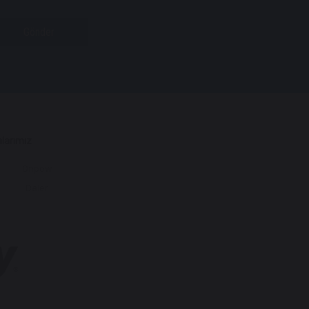
Gönder
larımız
Onpow
Daier