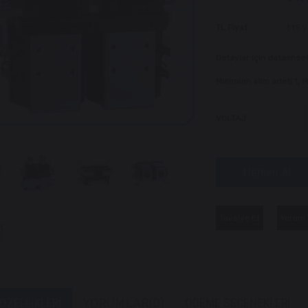
TL Fiyat
:
₺15.
Detaylar için datasheet
Minimum alım adeti 1,
VOLTAJ
:
Tavsiye Et
Yorum 
ÖZELLIKLERI
YORUMLAR
(0)
ÖDEME SEÇENEKLERI