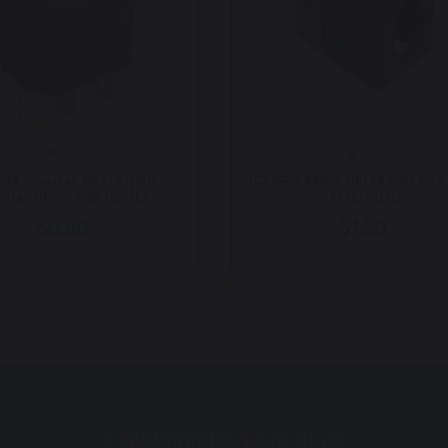
IC246F-1 PANO TİPLER İÇİN SIVA ÜSTÜ
IC-246F
TEKLİ KUTU
$1.20
E-bültenimize kayıt olun!