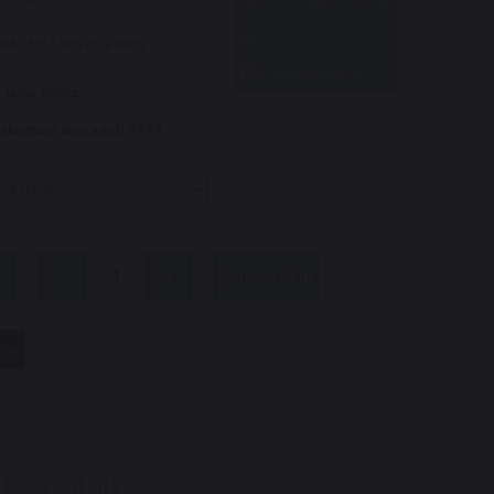
Fiyat Düşünce Haber
Ver
984,73
(₺3.196,95 + KDV)
Kargo Bedava
 talep ediniz.
 Maksimum alım adeti 9999
Yaz
ÜRÜN ÖNERILERI