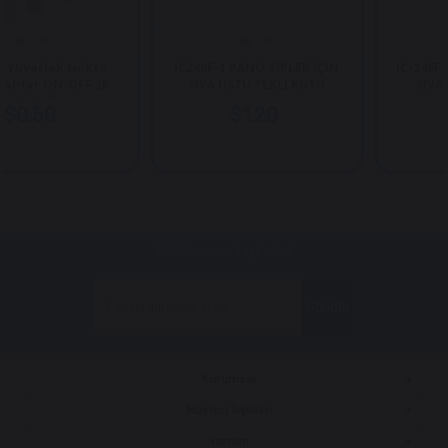
ak Nokta
IC246F-1 PANO TİPLER İÇİN
IC-246F-2 PANO T
N-OFF 3P
SIVA ÜSTÜ TEKLİ KUTU
SIVA ÜSTÜ İKİ
$1.20
$2.00
E-bültenimize kayıt olun!
Gönder
Kurumsal
Müşteri İlişkileri
Yardım