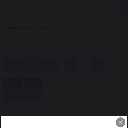
₺1.598,47
KDV Dahil
TL Fiyat
₺1.332,06
(₺266,41 + KDV)
Detaylar için datasheet talep ediniz.
Minimum alım adeti 1, Maksimum alım adeti 9999
VOLTAJ
Tavsiye Et
Yorum Yaz
ÜRÜN ÖZELLIKLERI
YORUMLAR
(0)
ÖDEME SEÇENEKLERI
ÜRÜN ÖNERILERI
4 Kutuplu M6 Selenoid Röle 12V / 24V – 250A (Yüksek Akım Vinç ve
Irgat Rölesi)