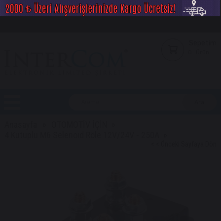
Sepetim
0
Ürün
Anasayfa
OTOMOTİV İÇİN
4 Kutuplu M6 Selenoid Röle 12V/24V - 250A
< < Önceki Sayfaya Dön