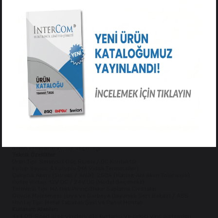
Off-Road Vinçleri, Marin Irgatlar ve Yüksek Güçlü DC Motor Sistemleri
İçin Ağır Hizmet Tipi Güç Kontrolü!
Yüksek akım çeken DC motorların ileri/geri yön kontrolünü ve güç
anahtarlamasını gerçekleştirmek üzere tasarlanmış
4 Kutuplu M6
Selenoid Röle (250A)
, zorlu çalışma koşullarında kesintisiz ve
güvenilir bir performans sunar.
$250\text{A}$ yüksek akım taşıma kapasitesi ve sağlam M6 bakır
saplama terminalleri sayesinde aşırı yük altında ark oluşumunu ve
ısınmayı minimuma indirir. 4 kutuplu terminal yapısı, çift yönlü
(ileri/geri veya yukarı/aşağı) çalışan DC motorların yön değiştirme
devreleri (H-Bridge mantığı) için ideal bir kontaktör çözümü sağlar.
Öne Çıkan Özellikler
250A Yüksek Akım Kapasitesi:
Vinç ve ırgat gibi yüksek ani kalkış
akımı çeken DC motorlar için ağır hizmet tipi iletken iç kontaklar.
M6 Bakır Bağlantı Saplamaları:
Kalın kablo pabuçlarının güvenle
sıkıştırıldığı, düşük dirençli sağlam terminal yapısı.
Çift Yönlü Motor Kontrolü:
4 kutuplu yapısı ile motorların dönüş
yönünü kolayca değiştirmeye uygun (İleri/Geri, İndirme/Kaldırma).
Sızdırmaz ve Dayanıklı Gövde:
Nem, toz, çamur ve korozyona
dayanıklı sert izolasyonlu dış muhafaza.
Voltaj Seçenekleri:
Projenize uygun $12\text{V}$ veya $24\text{V}$
bobin tetikleme voltajı seçeneği.
Teknik Özellikler
Ürün Tipi: Selenoid Güç Rölesi / DC Kontaktör
Kutup Sayısı: 4 Kutuplu (M6 Vidalı Terminaller)
Çalışma Akımı (Sürekli / Anlık): 250A (Yüksek Ani Akım Toleranslı)
Bobin Voltajı: 12V DC / 24V DC (Model Seçenekli)
Terminal Tipi: M6 Dişli Pirinç/Bakır Saplama Civatalar
Gövde Malzemesi: Isıya ve Darbeye Dayanıklı Sert Bakalit / ABS
Montaj Tipi: Metal Tabakalı Şasi ve Panel Montajı
Kullanım Alanları
4x4 Off-Road araç vinçleri, oto kurtarıcı ve çekici vinç sistemleri