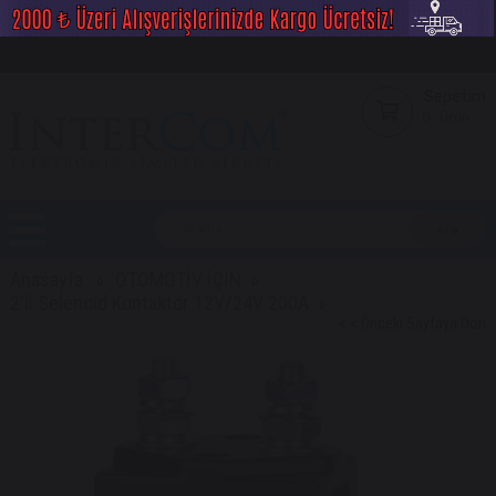
Sepetim
0
Ürün
Anasayfa
OTOMOTİV İÇİN
2'li Selenoid Kontaktör 12V/24V 200A
< < Önceki Sayfaya Dön