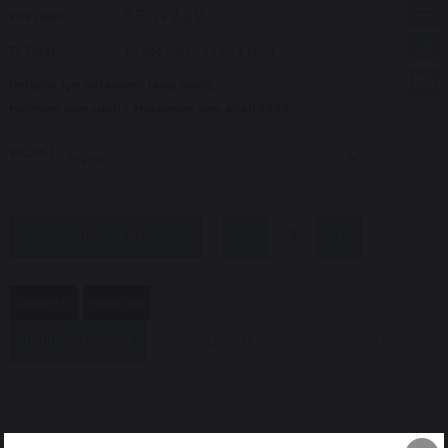
₺3.199,29
KDV Dahil
TL Fiyat
₺2.666,08
(₺533,22 + KDV)
Detaylar için datasheet talep ediniz.
Minimum alım adeti 1, Maksimum alım adeti 9999
VOLTAJ
Tavsiye Et
Yorum Yaz
ÜRÜN ÖZELLIKLERI
YORUMLAR
(0)
ÖDEME SEÇENEKLERI
ÜRÜN ÖNERILERI
2'li Selenoid Kontaktör 12V / 24V – 200A (CZW200A DC Güç Rölesi)