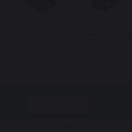
IC246F-1 PANO TİPLER İÇİN
IC-246F-2 PANO TİPLER İÇİN
SIVA ÜSTÜ TEKLİ KUTU
SIVA ÜSTÜ İKİLİ KUTU
$1.20
$2.00
E-bültenimize kayıt olun!
Gönder
Kurumsal