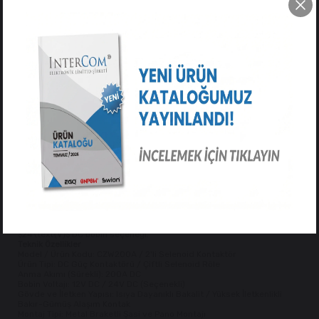
Endüstriyel DC Motorlar, Off-Road Vinçleri ve Marin Tesisatlar İçin
Çiftli Yüksek Akım Güç Kontaktörü!
Yüksek güç gerektiren DC elektrik devrelerinde kesintisiz
anahtarlama ve emniyetli güç akışı sağlamak üzere tasarlanmış
2'li
Selenoid Kontaktör (CZW200A)
, modüler çiftli (çift bobinli) yapısı ile
öne çıkar.
$200\text{A}$ sürekli çalışma akımı ve yüksek ani yük toleransı
sayesinde ağır koşullarda ark oluşumunu önler ve ısınmayı minimuma
indirir. Güçlendirilmiş saplama ana bağlantı terminalleri ve tırnaklı
(faston) bobin tetikleme girişleri ile hem montaj kolaylığı sağlar hem
de profesyonel kumanda devrelerine mükemmel uyum sunar.
Öne Çıkan Özellikler
200A Yüksek Akım Kapasitesi:
Yüksek güç çeken DC motorlar ve güç
devreleri için kararlı, yüksek akım taşıma direnci.
Çiftli (2'li) Modüler Yapı:
Bağımsız veya senkronize kontrol gerektiren
çift yönlü (ileri/geri) motor sürücü ve ayırıcı sistemlere uygun esnek
tasarım.
Kalın Vidalı Terminal Saplamaları:
Yüksek kesitli kablo pabuçlarının
güvenle sıkıştırıldığı, ısınma ve voltaj düşümünü engelleyen iletken
kontaklar.
Sağlam Metal Braket:
Şasiye veya kontrol panosuna titreşimsiz ve
sarsıntısız sabitleme sağlayan montaj ayağı.
Esnek Tetikleme Voltajı:
Proje ihtiyacına göre $12\text{V}$ veya
$24\text{V}$ DC bobin seçeneği.
Teknik Özellikler
Model / Ürün Kodu: CZW200A / 2'li Selenoid Kontaktör
Ürün Tipi: DC Güç Kontaktörü / Çiftli Selenoid Röle
Anma Akımı (Sürekli): 200A DC
Bobin Voltajı: 12V DC / 24V DC (Seçenekli)
Gövde ve İletken Yapısı: Isıya Dayanıklı Bakalit / Yüksek İletkenlikli
Bakır-Gümüş Alaşım Kontak
Montaj Tipi: Metal Braketli Şasi ve Pano Montajı