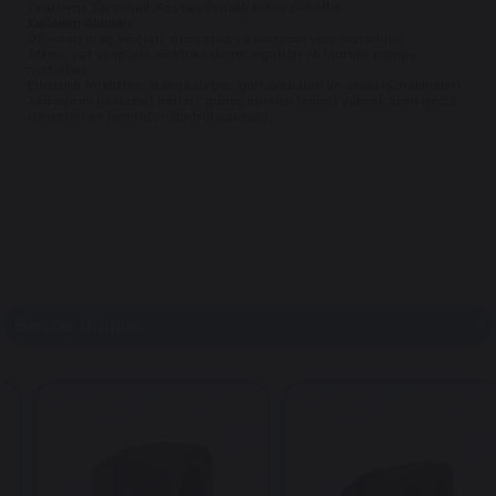
Tetikleme Terminali: Faston Tırnaklı Erkek Soketler
Kullanım Alanları
Off-road araç vinçleri, oto çekici ve kurtarıcı vinç sistemleri
Tekne, yat ve marin elektrikli demir ırgatları ile hidrolik pompa
motorları
Elektrikli forkliftler, transpaletler, golf arabaları ve akülü iş makineleri
Akü ayırıcı (isolator) hatları, güneş enerjisi (solar) yüksek akım geçiş
devreleri ve jeneratör kontrol panoları
Benzer Ürünler