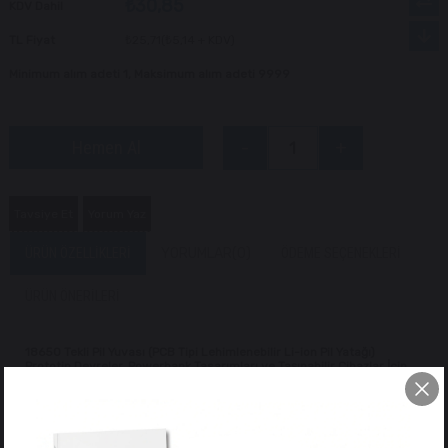
₺30,85
KDV Dahil
TL Fiyat
₺25,71
(₺5,14 + KDV)
Minimum alım adeti 1, Maksimum alım adeti 9999
Tavsiye Et
Yorum Yaz
ÜRÜN ÖZELLIKLERI
YORUMLAR
(0)
ÖDEME SEÇENEKLERI
ÜRÜN ÖNERILERI
18650 Tekli Pil Yuvası (PCB Tipi Lehimlenebilir Li-ion Pil Yatağı)
Prototip Devreler, Powerbank Tasarımları ve Taşınabilir Cihazlar İçin
Güvenli Pil Bağlantısı!
3.7v standart 18650 Li-ion şarj edilebilir pilleri baskılı devre kartlarına
(PCB) doğrudan entegre etmek üzere tasarlanmış
18650 Tekli PCB Pil
Yuvası
, alt kısmında yer alan delikli (DIP) lehim bacakları ile öne çıkar.
Sert ve ısıya dayanıklı ABS plastik gövdesi, pili çevresel darbelere