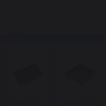
Benzer Ürünler
IC-234B Pil Yuvası 6 lı Yan
IC-234A Pil Yuvası 4 lü Yan