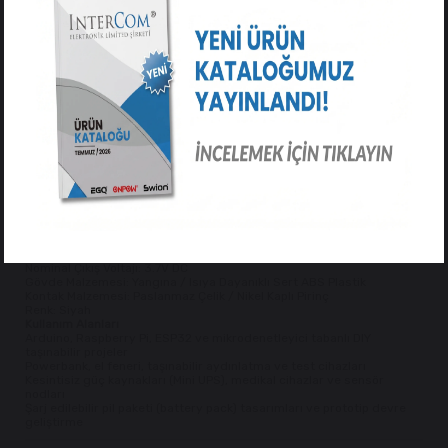
karşı korurken, paslanmaz çelik esnek yaylı kontakları pile mükemmel
baskı uygulayarak temassızlık ve direnç kayıplarını engeller. Gövde
üzerinde belirgin şekilde yer alan $(+)$ ve $(-)$ kutup işaretleri
sayesinde pillerin ters takılma riski minimize edilir.
Öne Çıkan Özellikler
PCB Lehim Bacakları (DIP Type):
Devre kartlarına doğrudan monte
edilip lehimlenebilen sağlam alt iletken bacaklar.
Güçlü Yaylı Kontak Yüzeyi:
Pili sıkıca kavrayan, sarsıntı ve
titreşimlerde devrenin kesilmesini önleyen çelik kontaklar.
Belirgin Kutup Ayrımı:
Gövde içerisine işlenmiş Artı (+) ve Eksi (-)
kutup yön göstergeleri.
Darbelere Dayanıklı Gövde:
Aşınmaya ve mekanik zorlanmalara karşı
dirençli siyah ABS plastik muhafaza.
Kompakt Standart Ölçü:
Standart 18x65 boyutundaki tüm düz kafa ve
korumalı 18650 pillerle tam uyum.
Teknik Özellikler
Ürün Tipi: 18650 Pil Yuvası / Pil Yatağı (Battery Holder)
Pil Kapasitesi: 1 Adet 18650 Li-ion Pil ($1\text{x}18650$)
Montaj Tipi: PCB Montaj / DIP Lehim Bacaklı
Nominal Çıkış Voltajı: 3.7V DC
Gövde Malzemesi: Yangına / Isıya Dayanıklı Sert ABS Plastik
Kontak Malzemesi: Paslanmaz Çelik / Nikel Kaplı Pirinç
Renk: Siyah
Kullanım Alanları
Arduino, Raspberry Pi, ESP32 ve mikrodenetleyici tabanlı DIY
taşınabilir projeler
Powerbank, el feneri, taşınabilir aydınlatma ve test cihazları
Kesintisiz güç kaynakları (Mini UPS), medikal cihazlar ve sensör
nodları
Şarj edilebilir pil paketi (battery pack) tasarımları ve prototip devre
geliştirme