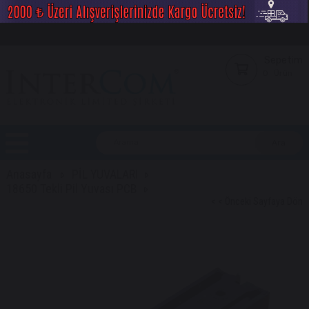
Sepetim
0
Ürün
Anasayfa
PİL YUVALARI
18650 Tekli Pil Yuvası PCB
< < Önceki Sayfaya Dön