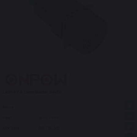
LAS1-AY-B 16mm Buzzer 24VDC
Marka
ONPOW
Fiyat
$6.63
+ KDV
₺378,35
KDV Dahil