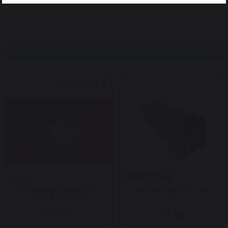
Benzer Ürünler
LAS1-AGQ-SM 19mm Metal
LAS1-AF-B 16mm Buzzer
LED'li Buzzer IP50
24VDC
$14.37
$6.63