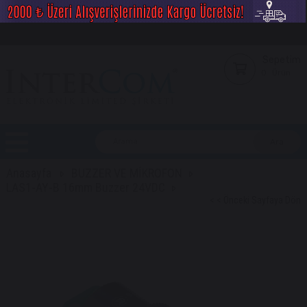
Sepetim
0
Ürün
Anasayfa
BUZZER VE MİKROFON
LAS1-AY-B 16mm Buzzer 24VDC
< < Önceki Sayfaya Dön