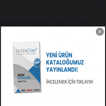
TL Fiyat
₺315,29
(₺63,06 + KDV)
Minimum alım adeti 1, Maksimum alım adeti 150
Tavsiye Et
Yorum Yaz
ÜRÜN ÖZELLIKLERI
YORUMLAR
(0)
ÖDEME SEÇENEKLERI
ÜRÜN ÖNERILERI