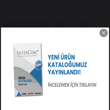
TL Fiyat
₺315,29
(₺63,06 + KDV)
Minimum alım adeti 1, Maksimum alım adeti 50
Tavsiye Et
Yorum Yaz
ÜRÜN ÖZELLIKLERI
YORUMLAR
(0)
ÖDEME SEÇENEKLERI
ÜRÜN ÖNERILERI