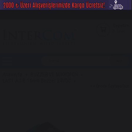
Sepetim
0
Ürün
Anasayfa
BUZZER VE MİKROFON
LAS1-AJ-B 16mm Buzzer 24VDC
< < Önceki Sayfaya Dön