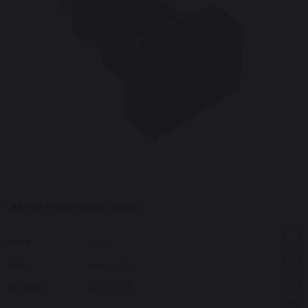
LAS1-AJ-B 16mm Buzzer 24VDC
Marka
ONPOW
Fiyat
$6.63
+ KDV
₺378,35
KDV Dahil