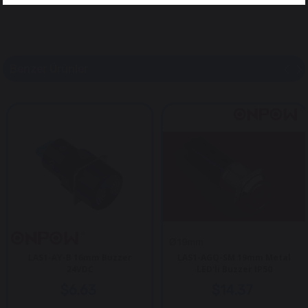
Benzer Ürünler
LAS1-AY-B 16mm Buzzer
LAS1-AGQ-SM 19mm Metal
24VDC
LED'li Buzzer IP50
$6.63
$14.37