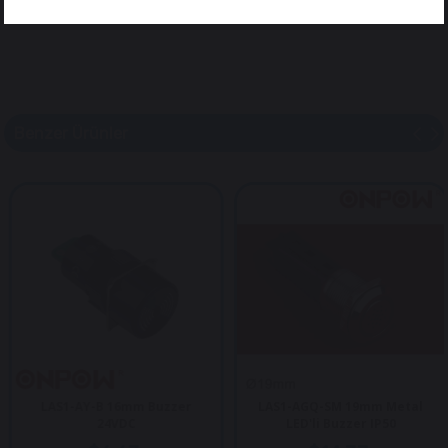
Benzer Ürünler
LAS1-AY-B 16mm Buzzer
LAS1-AGQ-SM 19mm Metal
24VDC
LED'li Buzzer IP50