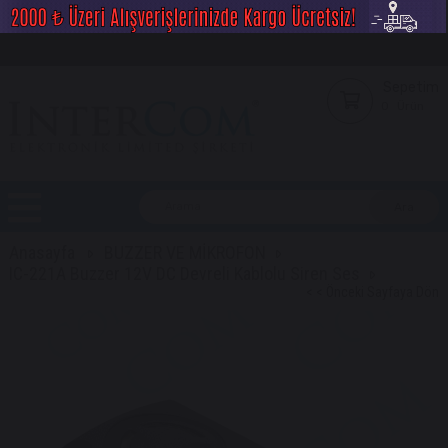
Sepetim
0
Ürün
Anasayfa
BUZZER VE MİKROFON
IC-221A Buzzer 12V DC Devreli Kablolu Siren Ses
< < Önceki Sayfaya Dön