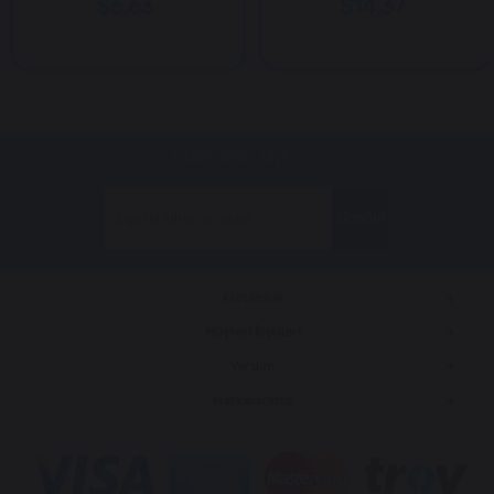
$6.63
$14.37
E-bültenimize kayıt olun!
Gönder
Kurumsal
Müşteri İlişkileri
Yardım
Markalarımız