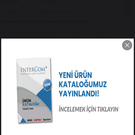
₺214,08
KDV Dahil
TL Fiyat
₺178,40
(₺35,68 + KDV)
Minimum alım adeti 1, Maksimum alım adeti 1500
Tavsiye Et
Yorum Yaz
ÜRÜN ÖZELLIKLERI
YORUMLAR
(0)
ÖDEME SEÇENEKLERI
ÜRÜN ÖNERILERI